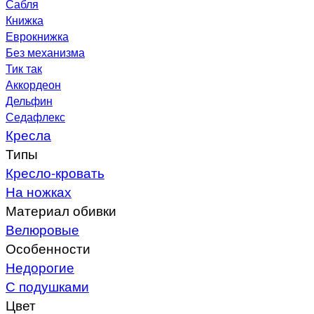
Сабля
Книжка
Еврокнижка
Без механизма
Тик так
Аккордеон
Дельфин
Седафлекс
Кресла
Типы
Кресло-кровать
На ножках
Материал обивки
Велюровые
Особенности
Недорогие
С подушками
Цвет