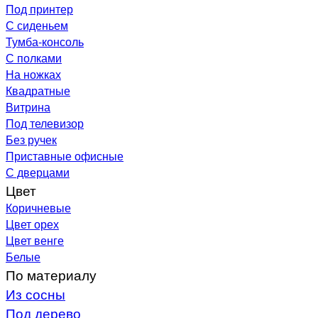
Под принтер
С сиденьем
Тумба-консоль
С полками
На ножках
Квадратные
Витрина
Под телевизор
Без ручек
Приставные офисные
С дверцами
Цвет
Коричневые
Цвет орех
Цвет венге
Белые
По материалу
Из сосны
Под дерево