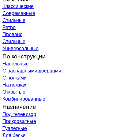
Классические
Современные
Стильные
Ретро
Прованс
Стильные
Универсальные
По конструкции
Напольные
С распашными дверцами
С полками
На ножках
Открытые
Комбинированные
Назначение
Под телевизор
Прикроватные
Туалетные
Для белья