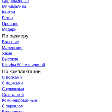
Современные
Минимализм
Кантри
Ретро
Прованс
Модерн
По размеру
Большие
Маленькие
Узкие
Высокие
Шкафы 50 см шириной
По комплектации
С полками
С ящиками
С крючками
Со штангой
Комбинированные
С зеркалом
Без зеркала