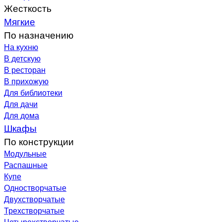
Жесткость
Мягкие
По назначению
На кухню
В детскую
В ресторан
В прихожую
Для библиотеки
Для дачи
Для дома
Шкафы
По конструкции
Модульные
Распашные
Купе
Одностворчатые
Двухстворчатые
Трехстворчатые
Четырехстворчатые