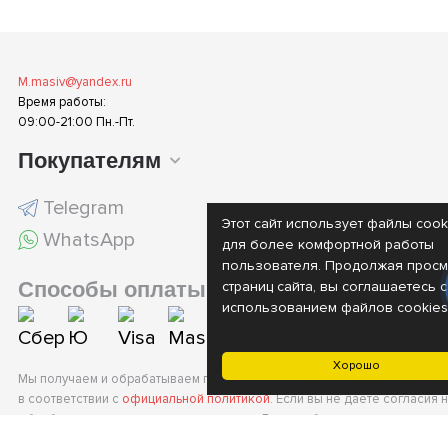
M.masiv@yandex.ru
Время работы:
09:00-21:00 Пн.-Пт.
Покупателям
Telegram
Этот сайт использует файлы cook
WhatsApp
для более комфортной работы
пользователя. Продолжая просм
Способы оплаты
страниц сайта, вы соглашаетесь с
использованием файлов cookies
Хорошо
Мы получаем и обрабатываем персональные данные посетителей наш
в соответствии с
официальной политикой
. Если вы не даете согласия 
обработку своих персональных данных, Вам необходимо покинуть наш 