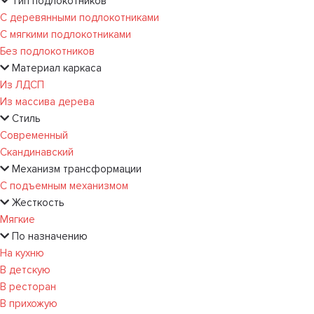
Тип подлокотников
С деревянными подлокотниками
С мягкими подлокотниками
Без подлокотников
Материал каркаса
Из ЛДСП
Из массива дерева
Стиль
Современный
Скандинавский
Механизм трансформации
С подъемным механизмом
Жесткость
Мягкие
По назначению
На кухню
В детскую
В ресторан
В прихожую