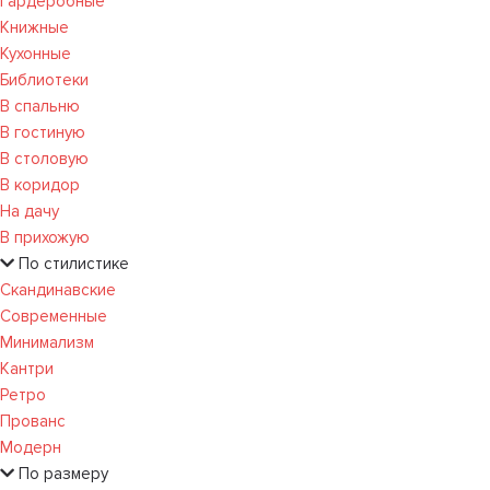
Гардеробные
Книжные
Кухонные
Библиотеки
В спальню
В гостиную
В столовую
В коридор
На дачу
В прихожую
По стилистике
Скандинавские
Современные
Минимализм
Кантри
Ретро
Прованс
Модерн
По размеру