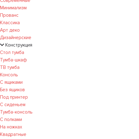
Современные
Минимализм
Прованс
Классика
Арт деко
Дизайнерские
Конструкция
Стол тумба
Тумба-шкаф
ТВ тумба
Консоль
С ящиками
Без ящиков
Под принтер
С сиденьем
Тумба-консоль
С полками
На ножках
Квадратные