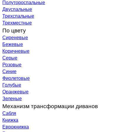
Полутороспальные
Двуспальные
Трехспальные
Трехместные
По цвету
Сиреневые
Бежевые
Коричневые
Серые
Розовые
Синие
Фиолетовые
Голубые
Оранжевые
Зеленые
Механизм трансформации диванов
Сабля
Книжка
Еврокнижка