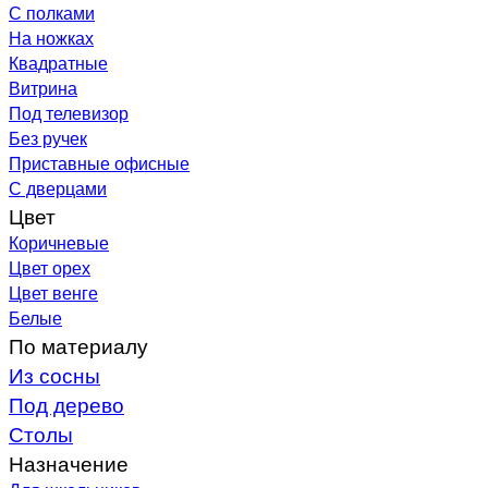
С полками
На ножках
Квадратные
Витрина
Под телевизор
Без ручек
Приставные офисные
С дверцами
Цвет
Коричневые
Цвет орех
Цвет венге
Белые
По материалу
Из сосны
Под дерево
Столы
Назначение