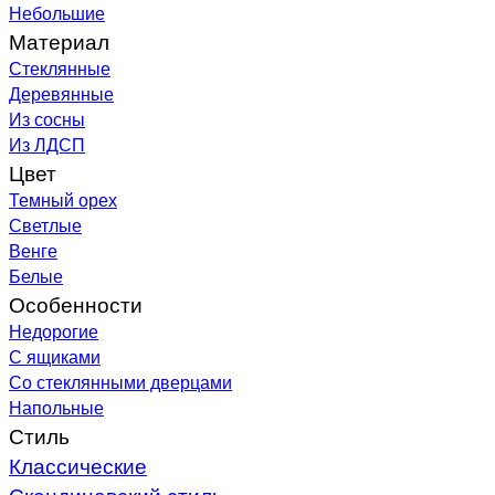
Небольшие
Материал
Стеклянные
Деревянные
Из сосны
Из ЛДСП
Цвет
Темный орех
Светлые
Венге
Белые
Особенности
Недорогие
С ящиками
Со стеклянными дверцами
Напольные
Стиль
Классические
Скандинавский стиль