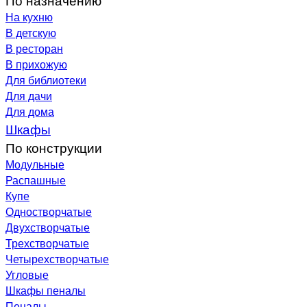
На кухню
В детскую
В ресторан
В прихожую
Для библиотеки
Для дачи
Для дома
Шкафы
По конструкции
Модульные
Распашные
Купе
Одностворчатые
Двухстворчатые
Трехстворчатые
Четырехстворчатые
Угловые
Шкафы пеналы
Пеналы