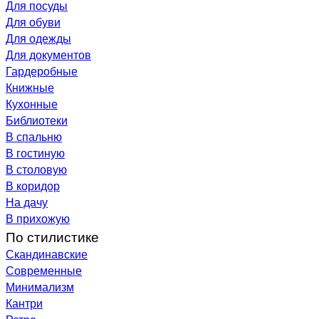
Для посуды
Для обуви
Для одежды
Для документов
Гардеробные
Книжные
Кухонные
Библиотеки
В спальню
В гостиную
В столовую
В коридор
На дачу
В прихожую
По стилистике
Скандинавские
Современные
Минимализм
Кантри