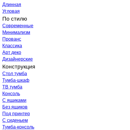
Длинная
Угловая
По стилю
Современные
Минимализм
Прованс
Классика
Арт деко
Дизайнерские
Конструкция
Стол тумба
Тумба-шкаф
ТВ тумба
Консоль
С ящиками
Без ящиков
Под принтер
С сиденьем
Тумба-консоль