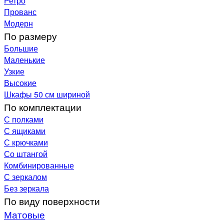
Ретро
Прованс
Модерн
По размеру
Большие
Маленькие
Узкие
Высокие
Шкафы 50 см шириной
По комплектации
С полками
С ящиками
С крючками
Со штангой
Комбинированные
С зеркалом
Без зеркала
По виду поверхности
Матовые