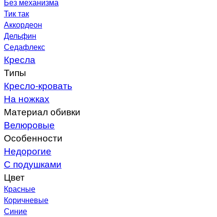
Без механизма
Тик так
Аккордеон
Дельфин
Седафлекс
Кресла
Типы
Кресло-кровать
На ножках
Материал обивки
Велюровые
Особенности
Недорогие
С подушками
Цвет
Красные
Коричневые
Синие