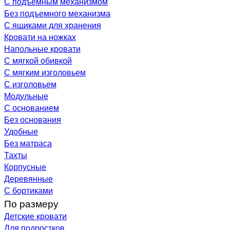
С подъемным механизмом
Без подъемного механизма
С ящиками для хранения
Кровати на ножках
Напольные кровати
С мягкой обивкой
С мягким изголовьем
С изголовьем
Модульные
С основанием
Без основания
Удобные
Без матраса
Тахты
Корпусные
Деревянные
С бортиками
По размеру
Детские кровати
Для подростков