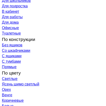
Для школьников
Для подростка
В кабинет
Для работы
Для дома
Офисные
Туалетные
По конструкции
Без ящиков
Со шкафчиками
С ящиками
С тумбами
Прямые
По цвету
Светлые
Ясень шимо светлый
Орех
Венге
Коричневые
Белые