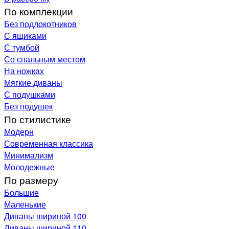
По комплекции
Без подлокотников
С ящиками
С тумбой
Со спальным местом
На ножках
Мягкие диваны
С подушками
Без подушек
По стилистике
Модерн
Современная классика
Минимализм
Молодежные
По размеру
Большие
Маленькие
Диваны шириной 100
Диваны шириной 110