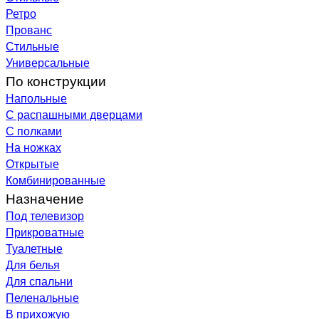
Ретро
Прованс
Стильные
Универсальные
По конструкции
Напольные
С распашными дверцами
С полками
На ножках
Открытые
Комбинированные
Назначение
Под телевизор
Прикроватные
Туалетные
Для белья
Для спальни
Пеленальные
В прихожую