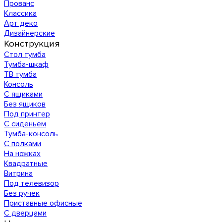
Прованс
Классика
Арт деко
Дизайнерские
Конструкция
Стол тумба
Тумба-шкаф
ТВ тумба
Консоль
С ящиками
Без ящиков
Под принтер
С сиденьем
Тумба-консоль
С полками
На ножках
Квадратные
Витрина
Под телевизор
Без ручек
Приставные офисные
С дверцами