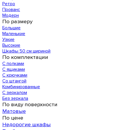
Ретро
Прованс
Модерн
По размеру
Большие
Маленькие
Узкие
Высокие
Шкафы 50 см шириной
По комплектации
С полками
С ящиками
С крючками
Со штангой
Комбинированные
С зеркалом
Без зеркала
По виду поверхности
Матовые
По цене
Недорогие шкафы