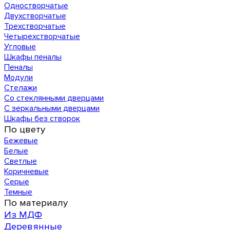
Одностворчатые
Двухстворчатые
Трехстворчатые
Четырехстворчатые
Угловые
Шкафы пеналы
Пеналы
Модули
Стелажи
Со стеклянными дверцами
С зеркальными дверцами
Шкафы без створок
По цвету
Бежевые
Белые
Светлые
Коричневые
Серые
Темные
По материалу
Из МДФ
Деревянные