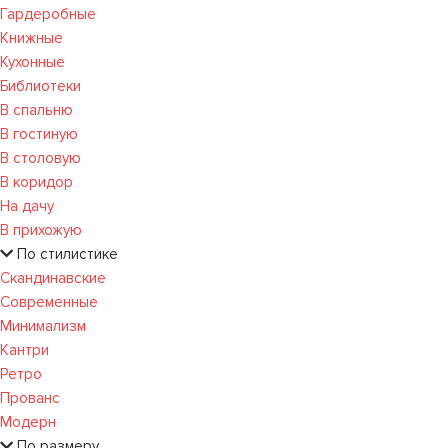
Гардеробные
Книжные
Кухонные
Библиотеки
В спальню
В гостиную
В столовую
В коридор
На дачу
В прихожую
По стилистике
Скандинавские
Современные
Минимализм
Кантри
Ретро
Прованс
Модерн
По размеру