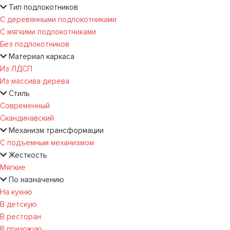
Тип подлокотников
С деревянными подлокотниками
С мягкими подлокотниками
Без подлокотников
Материал каркаса
Из ЛДСП
Из массива дерева
Стиль
Современный
Скандинавский
Механизм трансформации
С подъемным механизмом
Жесткость
Мягкие
По назначению
На кухню
В детскую
В ресторан
В прихожую