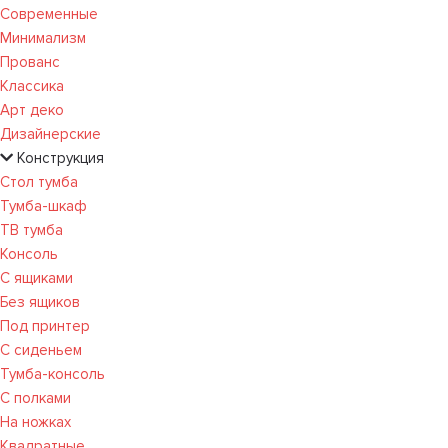
Современные
Минимализм
Прованс
Классика
Арт деко
Дизайнерские
Конструкция
Стол тумба
Тумба-шкаф
ТВ тумба
Консоль
С ящиками
Без ящиков
Под принтер
С сиденьем
Тумба-консоль
С полками
На ножках
Квадратные