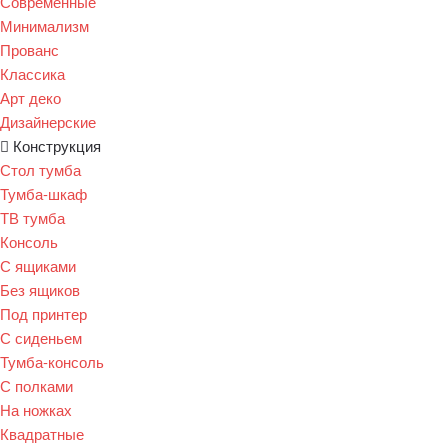
Современные
Минимализм
Прованс
Классика
Арт деко
Дизайнерские
Конструкция
Стол тумба
Тумба-шкаф
ТВ тумба
Консоль
С ящиками
Без ящиков
Под принтер
С сиденьем
Тумба-консоль
С полками
На ножках
Квадратные