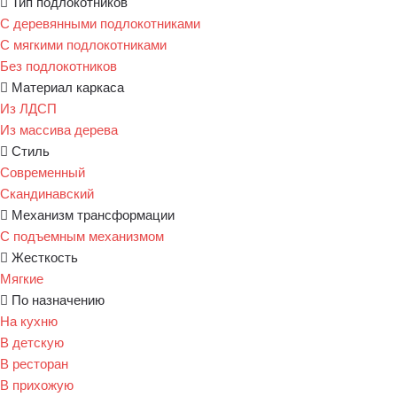
Тип подлокотников
С деревянными подлокотниками
С мягкими подлокотниками
Без подлокотников
Материал каркаса
Из ЛДСП
Из массива дерева
Стиль
Современный
Скандинавский
Механизм трансформации
С подъемным механизмом
Жесткость
Мягкие
По назначению
На кухню
В детскую
В ресторан
В прихожую