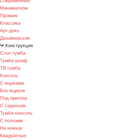
Современные
Минимализм
Прованс
Классика
Арт деко
Дизайнерские
Конструкция
Стол тумба
Тумба-шкаф
ТВ тумба
Консоль
С ящиками
Без ящиков
Под принтер
С сиденьем
Тумба-консоль
С полками
На ножках
Квадратные