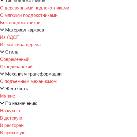
Тип подлокотников
С деревянными подлокотниками
С мягкими подлокотниками
Без подлокотников
Материал каркаса
Из ЛДСП
Из массива дерева
Стиль
Современный
Скандинавский
Механизм трансформации
С подъемным механизмом
Жесткость
Мягкие
По назначению
На кухню
В детскую
В ресторан
В прихожую