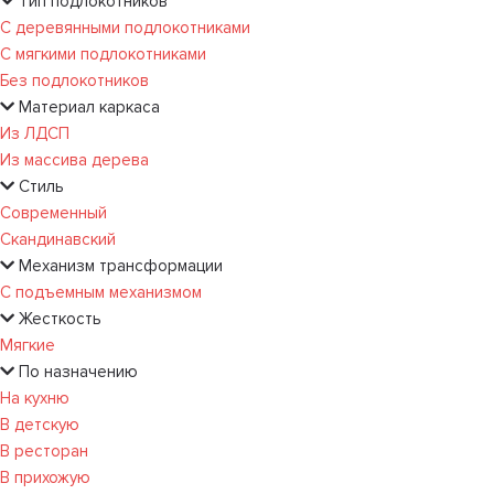
Тип подлокотников
С деревянными подлокотниками
С мягкими подлокотниками
Без подлокотников
Материал каркаса
Из ЛДСП
Из массива дерева
Стиль
Современный
Скандинавский
Механизм трансформации
С подъемным механизмом
Жесткость
Мягкие
По назначению
На кухню
В детскую
В ресторан
В прихожую