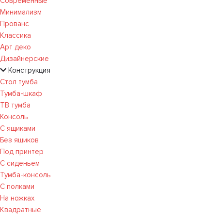
Современные
Минимализм
Прованс
Классика
Арт деко
Дизайнерские
Конструкция
Стол тумба
Тумба-шкаф
ТВ тумба
Консоль
С ящиками
Без ящиков
Под принтер
С сиденьем
Тумба-консоль
С полками
На ножках
Квадратные