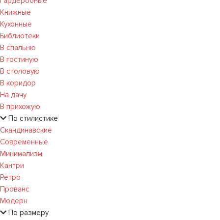
Гардеробные
Книжные
Кухонные
Библиотеки
В спальню
В гостиную
В столовую
В коридор
На дачу
В прихожую
По стилистике
Скандинавские
Современные
Минимализм
Кантри
Ретро
Прованс
Модерн
По размеру