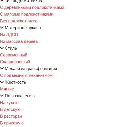
Тип подлокотников
С деревянными подлокотниками
С мягкими подлокотниками
Без подлокотников
Материал каркаса
Из ЛДСП
Из массива дерева
Стиль
Современный
Скандинавский
Механизм трансформации
С подъемным механизмом
Жесткость
Мягкие
По назначению
На кухню
В детскую
В ресторан
В прихожую