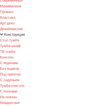
Современные
Минимализм
Прованс
Классика
Арт деко
Дизайнерские
Конструкция
Стол тумба
Тумба-шкаф
ТВ тумба
Консоль
С ящиками
Без ящиков
Под принтер
С сиденьем
Тумба-консоль
С полками
На ножках
Квадратные