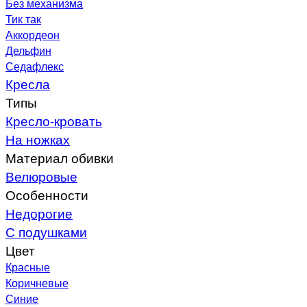
Без механизма
Тик так
Аккордеон
Дельфин
Седафлекс
Кресла
Типы
Кресло-кровать
На ножках
Материал обивки
Велюровые
Особенности
Недорогие
С подушками
Цвет
Красные
Коричневые
Синие