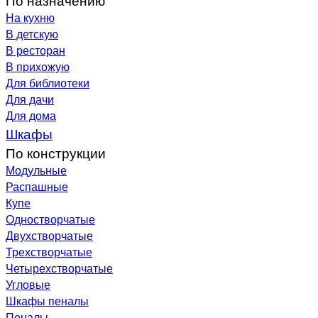
На кухню
В детскую
В ресторан
В прихожую
Для библиотеки
Для дачи
Для дома
Шкафы
По конструкции
Модульные
Распашные
Купе
Одностворчатые
Двухстворчатые
Трехстворчатые
Четырехстворчатые
Угловые
Шкафы пеналы
Пеналы