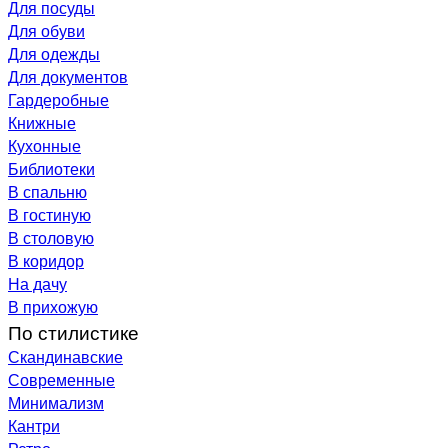
Для посуды
Для обуви
Для одежды
Для документов
Гардеробные
Книжные
Кухонные
Библиотеки
В спальню
В гостиную
В столовую
В коридор
На дачу
В прихожую
По стилистике
Скандинавские
Современные
Минимализм
Кантри