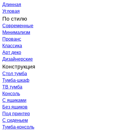
Длинная
Угловая
По стилю
Современные
Минимализм
Прованс
Классика
Арт деко
Дизайнерские
Конструкция
Стол тумба
Тумба-шкаф
ТВ тумба
Консоль
С ящиками
Без ящиков
Под принтер
С сиденьем
Тумба-консоль