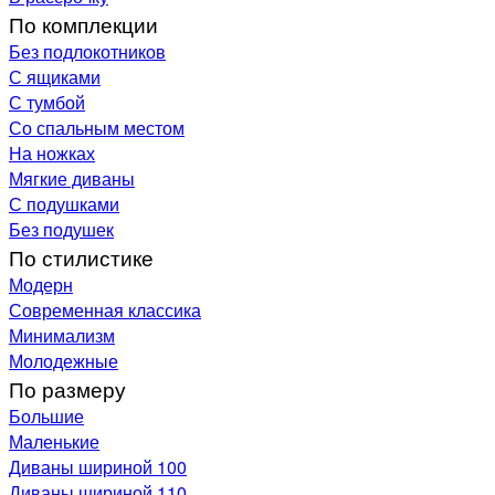
По комплекции
Без подлокотников
С ящиками
С тумбой
Со спальным местом
На ножках
Мягкие диваны
С подушками
Без подушек
По стилистике
Модерн
Современная классика
Минимализм
Молодежные
По размеру
Большие
Маленькие
Диваны шириной 100
Диваны шириной 110