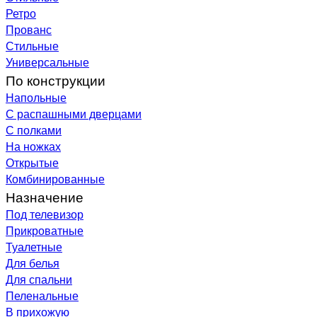
Ретро
Прованс
Стильные
Универсальные
По конструкции
Напольные
С распашными дверцами
С полками
На ножках
Открытые
Комбинированные
Назначение
Под телевизор
Прикроватные
Туалетные
Для белья
Для спальни
Пеленальные
В прихожую