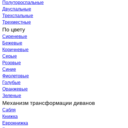
Полутороспальные
Двуспальные
Трехспальные
Трехместные
По цвету
Сиреневые
Бежевые
Коричневые
Серые
Розовые
Синие
Фиолетовые
Голубые
Оранжевые
Зеленые
Механизм трансформации диванов
Сабля
Книжка
Еврокнижка