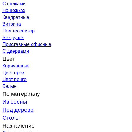
С полками
На ножках
Квадратные
Витрина
Под телевизор
Без ручек
Приставные офисные
С дверцами
Цвет
Коричневые
Цвет орех
Цвет венге
Белые
По материалу
Из сосны
Под дерево
Столы
Назначение