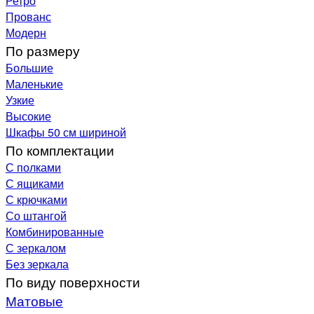
Ретро
Прованс
Модерн
По размеру
Большие
Маленькие
Узкие
Высокие
Шкафы 50 см шириной
По комплектации
С полками
С ящиками
С крючками
Со штангой
Комбинированные
С зеркалом
Без зеркала
По виду поверхности
Матовые