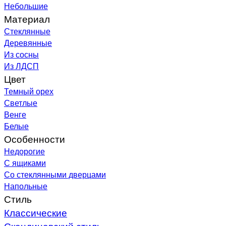
Небольшие
Материал
Стеклянные
Деревянные
Из сосны
Из ЛДСП
Цвет
Темный орех
Светлые
Венге
Белые
Особенности
Недорогие
С ящиками
Со стеклянными дверцами
Напольные
Стиль
Классические
Скандинавский стиль