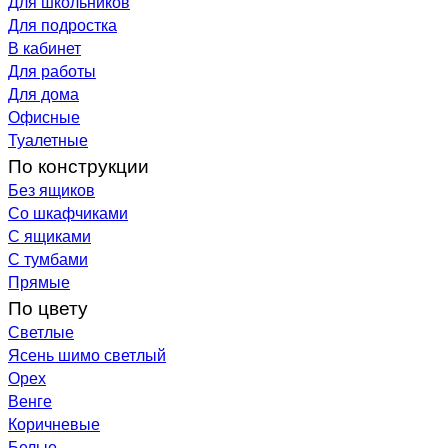
Для школьников
Для подростка
В кабинет
Для работы
Для дома
Офисные
Туалетные
По конструкции
Без ящиков
Со шкафчиками
С ящиками
С тумбами
Прямые
По цвету
Светлые
Ясень шимо светлый
Орех
Венге
Коричневые
Белые