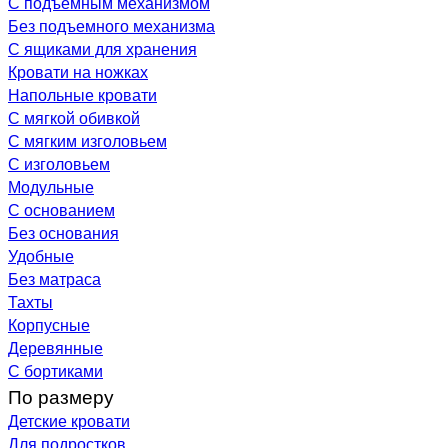
С подъемным механизмом
Без подъемного механизма
С ящиками для хранения
Кровати на ножках
Напольные кровати
С мягкой обивкой
С мягким изголовьем
С изголовьем
Модульные
С основанием
Без основания
Удобные
Без матраса
Тахты
Корпусные
Деревянные
С бортиками
По размеру
Детские кровати
Для подростков