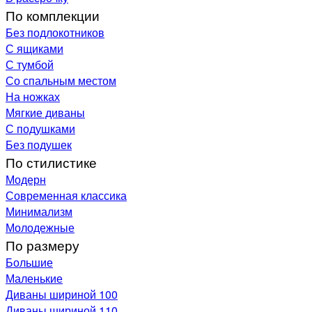
По комплекции
Без подлокотников
С ящиками
С тумбой
Со спальным местом
На ножках
Мягкие диваны
С подушками
Без подушек
По стилистике
Модерн
Современная классика
Минимализм
Молодежные
По размеру
Большие
Маленькие
Диваны шириной 100
Диваны шириной 110