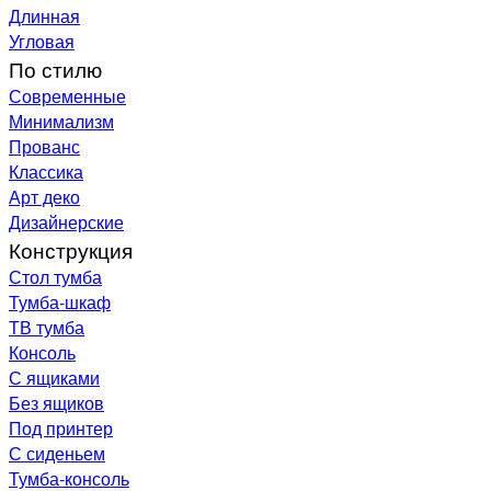
Длинная
Угловая
По стилю
Современные
Минимализм
Прованс
Классика
Арт деко
Дизайнерские
Конструкция
Стол тумба
Тумба-шкаф
ТВ тумба
Консоль
С ящиками
Без ящиков
Под принтер
С сиденьем
Тумба-консоль