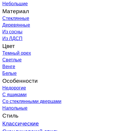
Небольшие
Материал
Стеклянные
Деревянные
Из сосны
Из ЛДСП
Цвет
Темный орех
Светлые
Венге
Белые
Особенности
Недорогие
С ящиками
Со стеклянными дверцами
Напольные
Стиль
Классические
Скандинавский стиль