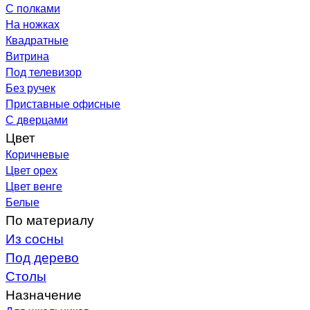
С полками
На ножках
Квадратные
Витрина
Под телевизор
Без ручек
Приставные офисные
С дверцами
Цвет
Коричневые
Цвет орех
Цвет венге
Белые
По материалу
Из сосны
Под дерево
Столы
Назначение