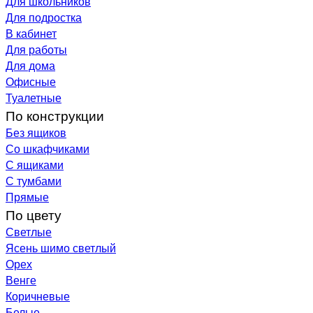
Для школьников
Для подростка
В кабинет
Для работы
Для дома
Офисные
Туалетные
По конструкции
Без ящиков
Со шкафчиками
С ящиками
С тумбами
Прямые
По цвету
Светлые
Ясень шимо светлый
Орех
Венге
Коричневые
Белые