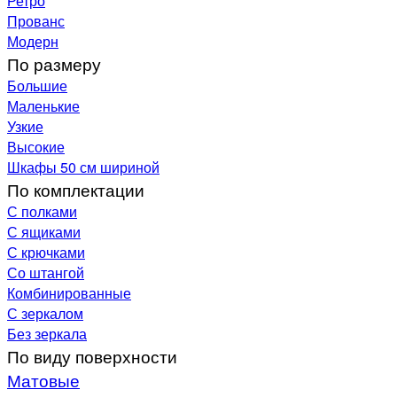
Ретро
Прованс
Модерн
По размеру
Большие
Маленькие
Узкие
Высокие
Шкафы 50 см шириной
По комплектации
С полками
С ящиками
С крючками
Со штангой
Комбинированные
С зеркалом
Без зеркала
По виду поверхности
Матовые