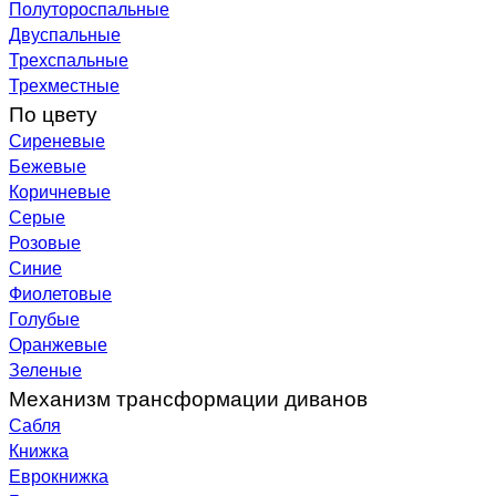
Полутороспальные
Двуспальные
Трехспальные
Трехместные
По цвету
Сиреневые
Бежевые
Коричневые
Серые
Розовые
Синие
Фиолетовые
Голубые
Оранжевые
Зеленые
Механизм трансформации диванов
Сабля
Книжка
Еврокнижка