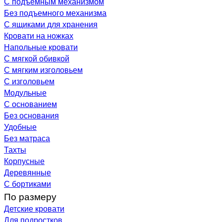
С подъемным механизмом
Без подъемного механизма
С ящиками для хранения
Кровати на ножках
Напольные кровати
С мягкой обивкой
С мягким изголовьем
С изголовьем
Модульные
С основанием
Без основания
Удобные
Без матраса
Тахты
Корпусные
Деревянные
С бортиками
По размеру
Детские кровати
Для подростков