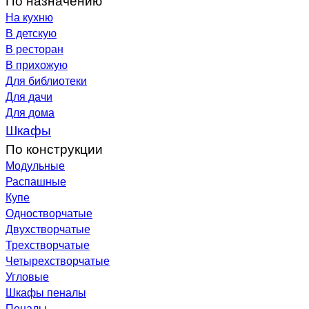
На кухню
В детскую
В ресторан
В прихожую
Для библиотеки
Для дачи
Для дома
Шкафы
По конструкции
Модульные
Распашные
Купе
Одностворчатые
Двухстворчатые
Трехстворчатые
Четырехстворчатые
Угловые
Шкафы пеналы
Пеналы