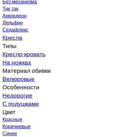
Без механизма
Тик так
Аккордеон
Дельфин
Седафлекс
Кресла
Типы
Кресло-кровать
На ножках
Материал обивки
Велюровые
Особенности
Недорогие
С подушками
Цвет
Красные
Коричневые
Синие