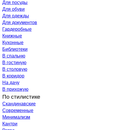
Для посуды
Для обуви
Для одежды
Для документов
Гардеробные
Книжные
Кухонные
Библиотеки
В спальню
В гостиную
В столовую
В коридор
На дачу
В прихожую
По стилистике
Скандинавские
Современные
Минимализм
Кантри