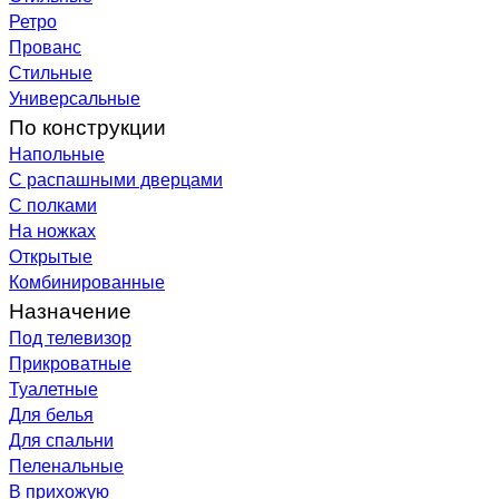
Ретро
Прованс
Стильные
Универсальные
По конструкции
Напольные
С распашными дверцами
С полками
На ножках
Открытые
Комбинированные
Назначение
Под телевизор
Прикроватные
Туалетные
Для белья
Для спальни
Пеленальные
В прихожую