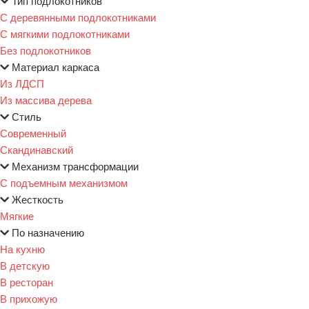
Тип подлокотников
С деревянными подлокотниками
С мягкими подлокотниками
Без подлокотников
Материал каркаса
Из ЛДСП
Из массива дерева
Стиль
Современный
Скандинавский
Механизм трансформации
С подъемным механизмом
Жесткость
Мягкие
По назначению
На кухню
В детскую
В ресторан
В прихожую