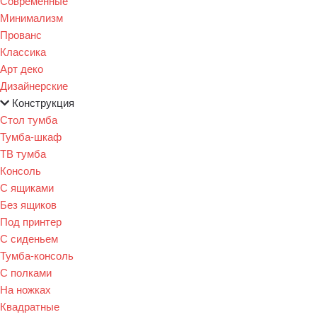
Современные
Минимализм
Прованс
Классика
Арт деко
Дизайнерские
Конструкция
Стол тумба
Тумба-шкаф
ТВ тумба
Консоль
С ящиками
Без ящиков
Под принтер
С сиденьем
Тумба-консоль
С полками
На ножках
Квадратные