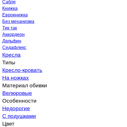
Сабля
Книжка
Еврокнижка
Без механизма
Тик так
Аккордеон
Дельфин
Седафлекс
Кресла
Типы
Кресло-кровать
На ножках
Материал обивки
Велюровые
Особенности
Недорогие
С подушками
Цвет