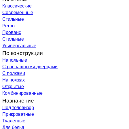
Классические
Современные
Стильные
Ретро
Прованс
Стильные
Универсальные
По конструкции
Напольные
С распашными дверцами
С полками
На ножках
Открытые
Комбинированные
Назначение
Под телевизор
Прикроватные
Туалетные
Для белья