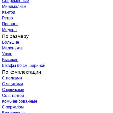
Современные
Минимализм
Кантри
Ретро
Прованс
Модерн
По размеру
Большие
Маленькие
Узкие
Высокие
Шкафы 50 см шириной
По комплектации
С полками
С ящиками
С крючками
Со штангой
Комбинированные
С зеркалом
Без зеркала