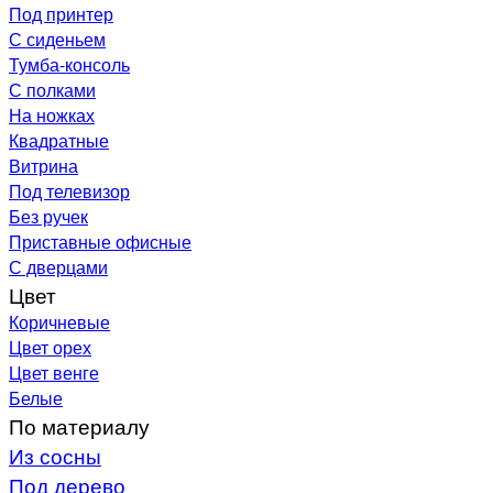
Под принтер
С сиденьем
Тумба-консоль
С полками
На ножках
Квадратные
Витрина
Под телевизор
Без ручек
Приставные офисные
С дверцами
Цвет
Коричневые
Цвет орех
Цвет венге
Белые
По материалу
Из сосны
Под дерево