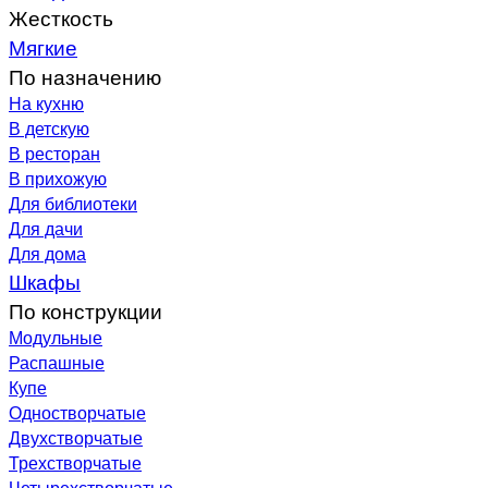
Жесткость
Мягкие
По назначению
На кухню
В детскую
В ресторан
В прихожую
Для библиотеки
Для дачи
Для дома
Шкафы
По конструкции
Модульные
Распашные
Купе
Одностворчатые
Двухстворчатые
Трехстворчатые
Четырехстворчатые