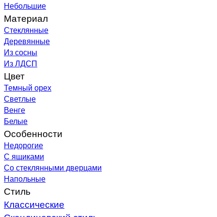
Небольшие
Материал
Стеклянные
Деревянные
Из сосны
Из ЛДСП
Цвет
Темный орех
Светлые
Венге
Белые
Особенности
Недорогие
С ящиками
Со стеклянными дверцами
Напольные
Стиль
Классические
Скандинавский стиль