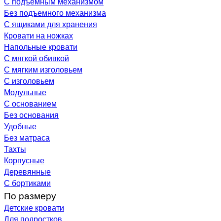
С подъемным механизмом
Без подъемного механизма
С ящиками для хранения
Кровати на ножках
Напольные кровати
С мягкой обивкой
С мягким изголовьем
С изголовьем
Модульные
С основанием
Без основания
Удобные
Без матраса
Тахты
Корпусные
Деревянные
С бортиками
По размеру
Детские кровати
Для подростков