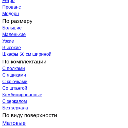
Ретро
Прованс
Модерн
По размеру
Большие
Маленькие
Узкие
Высокие
Шкафы 50 см шириной
По комплектации
С полками
С ящиками
С крючками
Со штангой
Комбинированные
С зеркалом
Без зеркала
По виду поверхности
Матовые