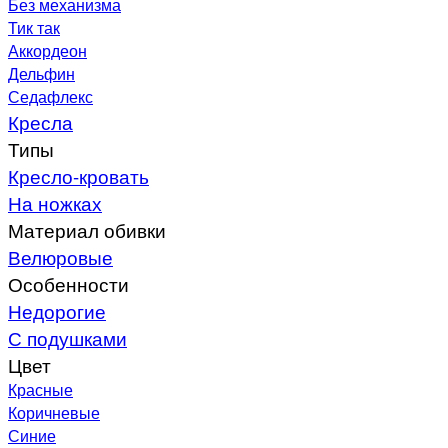
Без механизма
Тик так
Аккордеон
Дельфин
Седафлекс
Кресла
Типы
Кресло-кровать
На ножках
Материал обивки
Велюровые
Особенности
Недорогие
С подушками
Цвет
Красные
Коричневые
Синие