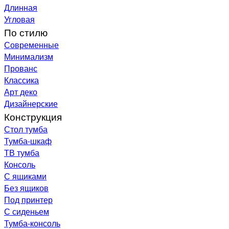
Длинная
Угловая
По стилю
Современные
Минимализм
Прованс
Классика
Арт деко
Дизайнерские
Конструкция
Стол тумба
Тумба-шкаф
ТВ тумба
Консоль
С ящиками
Без ящиков
Под принтер
С сиденьем
Тумба-консоль