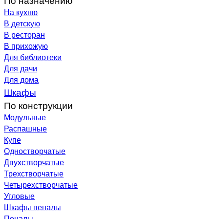
На кухню
В детскую
В ресторан
В прихожую
Для библиотеки
Для дачи
Для дома
Шкафы
По конструкции
Модульные
Распашные
Купе
Одностворчатые
Двухстворчатые
Трехстворчатые
Четырехстворчатые
Угловые
Шкафы пеналы
Пеналы