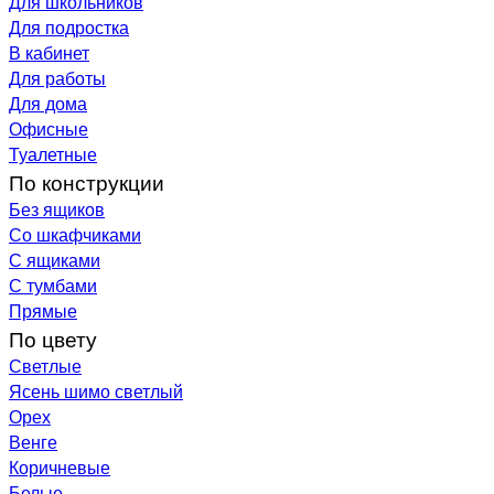
Для школьников
Для подростка
В кабинет
Для работы
Для дома
Офисные
Туалетные
По конструкции
Без ящиков
Со шкафчиками
С ящиками
С тумбами
Прямые
По цвету
Светлые
Ясень шимо светлый
Орех
Венге
Коричневые
Белые