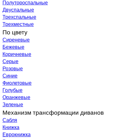
Полутороспальные
Двуспальные
Трехспальные
Трехместные
По цвету
Сиреневые
Бежевые
Коричневые
Серые
Розовые
Синие
Фиолетовые
Голубые
Оранжевые
Зеленые
Механизм трансформации диванов
Сабля
Книжка
Еврокнижка