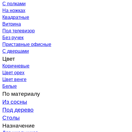
С полками
На ножках
Квадратные
Витрина
Под телевизор
Без ручек
Приставные офисные
С дверцами
Цвет
Коричневые
Цвет орех
Цвет венге
Белые
По материалу
Из сосны
Под дерево
Столы
Назначение