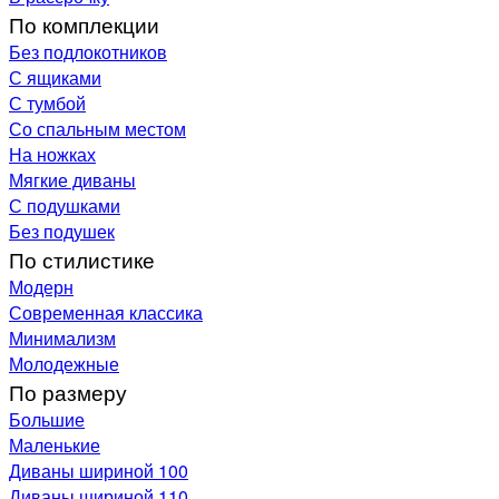
По комплекции
Без подлокотников
С ящиками
С тумбой
Со спальным местом
На ножках
Мягкие диваны
С подушками
Без подушек
По стилистике
Модерн
Современная классика
Минимализм
Молодежные
По размеру
Большие
Маленькие
Диваны шириной 100
Диваны шириной 110