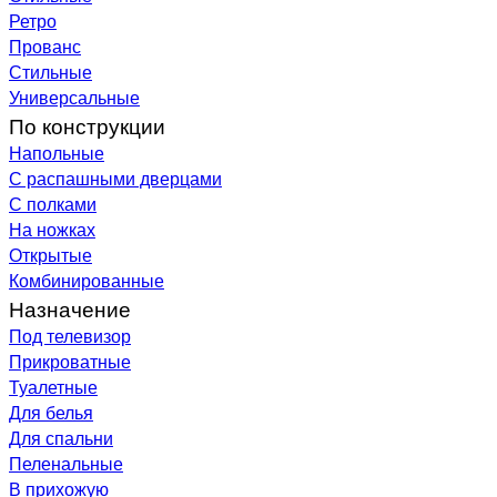
Ретро
Прованс
Стильные
Универсальные
По конструкции
Напольные
С распашными дверцами
С полками
На ножках
Открытые
Комбинированные
Назначение
Под телевизор
Прикроватные
Туалетные
Для белья
Для спальни
Пеленальные
В прихожую