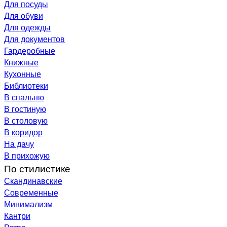
Для посуды
Для обуви
Для одежды
Для документов
Гардеробные
Книжные
Кухонные
Библиотеки
В спальню
В гостиную
В столовую
В коридор
На дачу
В прихожую
По стилистике
Скандинавские
Современные
Минимализм
Кантри