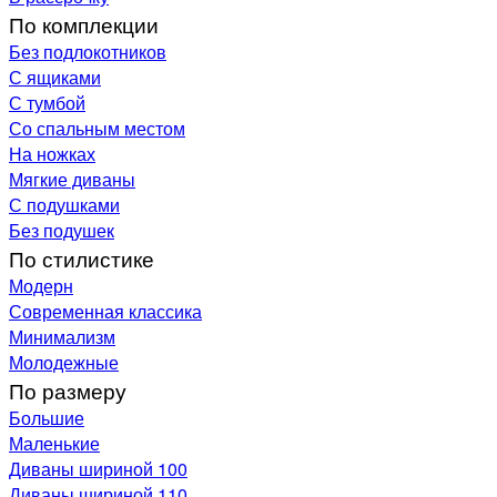
По комплекции
Без подлокотников
С ящиками
С тумбой
Со спальным местом
На ножках
Мягкие диваны
С подушками
Без подушек
По стилистике
Модерн
Современная классика
Минимализм
Молодежные
По размеру
Большие
Маленькие
Диваны шириной 100
Диваны шириной 110