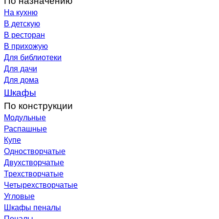
На кухню
В детскую
В ресторан
В прихожую
Для библиотеки
Для дачи
Для дома
Шкафы
По конструкции
Модульные
Распашные
Купе
Одностворчатые
Двухстворчатые
Трехстворчатые
Четырехстворчатые
Угловые
Шкафы пеналы
Пеналы