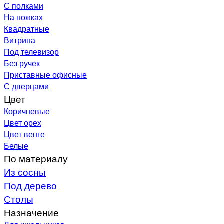
С полками
На ножках
Квадратные
Витрина
Под телевизор
Без ручек
Приставные офисные
С дверцами
Цвет
Коричневые
Цвет орех
Цвет венге
Белые
По материалу
Из сосны
Под дерево
Столы
Назначение