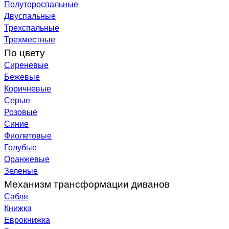
Полутороспальные
Двуспальные
Трехспальные
Трехместные
По цвету
Сиреневые
Бежевые
Коричневые
Серые
Розовые
Синие
Фиолетовые
Голубые
Оранжевые
Зеленые
Механизм трансформации диванов
Сабля
Книжка
Еврокнижка