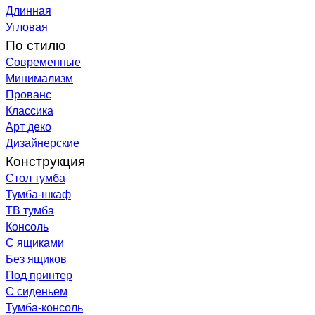
Длинная
Угловая
По стилю
Современные
Минимализм
Прованс
Классика
Арт деко
Дизайнерские
Конструкция
Стол тумба
Тумба-шкаф
ТВ тумба
Консоль
С ящиками
Без ящиков
Под принтер
С сиденьем
Тумба-консоль