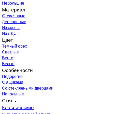
Небольшие
Материал
Стеклянные
Деревянные
Из сосны
Из ЛДСП
Цвет
Темный орех
Светлые
Венге
Белые
Особенности
Недорогие
С ящиками
Со стеклянными дверцами
Напольные
Стиль
Классические
Скандинавский стиль