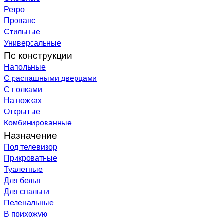
Ретро
Прованс
Стильные
Универсальные
По конструкции
Напольные
С распашными дверцами
С полками
На ножках
Открытые
Комбинированные
Назначение
Под телевизор
Прикроватные
Туалетные
Для белья
Для спальни
Пеленальные
В прихожую