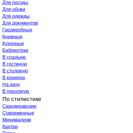
Для посуды
Для обуви
Для одежды
Для документов
Гардеробные
Книжные
Кухонные
Библиотеки
В спальню
В гостиную
В столовую
В коридор
На дачу
В прихожую
По стилистике
Скандинавские
Современные
Минимализм
Кантри