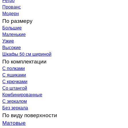
Ретро
Прованс
Модерн
По размеру
Большие
Маленькие
Узкие
Высокие
Шкафы 50 см шириной
По комплектации
С полками
С ящиками
С крючками
Со штангой
Комбинированные
С зеркалом
Без зеркала
По виду поверхности
Матовые