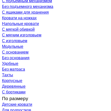
С подъемным механизмом
Без подъемного механизма
С ящиками для хранения
Кровати на ножках
Напольные кровати
С мягкой обивкой
С мягким изголовьем
С изголовьем
Модульные
С основанием
Без основания
Удобные
Без матраса
Тахты
Корпусные
Деревянные
С бортиками
По размеру
Детские кровати
Для подростков