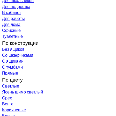
Для школьников
Для подростка
В кабинет
Для работы
Для дома
Офисные
Туалетные
По конструкции
Без ящиков
Со шкафчиками
С ящиками
С тумбами
Прямые
По цвету
Светлые
Ясень шимо светлый
Орех
Венге
Коричневые
Белые