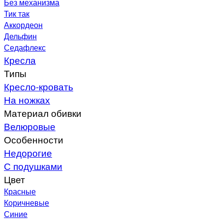
Без механизма
Тик так
Аккордеон
Дельфин
Седафлекс
Кресла
Типы
Кресло-кровать
На ножках
Материал обивки
Велюровые
Особенности
Недорогие
С подушками
Цвет
Красные
Коричневые
Синие