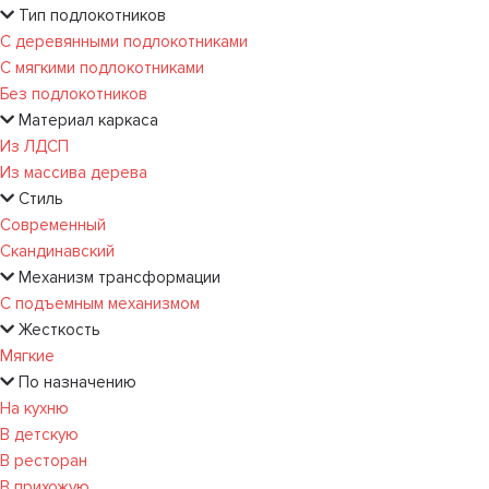
Тип подлокотников
С деревянными подлокотниками
С мягкими подлокотниками
Без подлокотников
Материал каркаса
Из ЛДСП
Из массива дерева
Стиль
Современный
Скандинавский
Механизм трансформации
С подъемным механизмом
Жесткость
Мягкие
По назначению
На кухню
В детскую
В ресторан
В прихожую