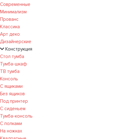
Современные
Минимализм
Прованс
Классика
Арт деко
Дизайнерские
Конструкция
Стол тумба
Тумба-шкаф
ТВ тумба
Консоль
С ящиками
Без ящиков
Под принтер
С сиденьем
Тумба-консоль
С полками
На ножках
Квадратные