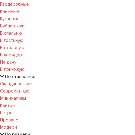
Гардеробные
Книжные
Кухонные
Библиотеки
В спальню
В гостиную
В столовую
В коридор
На дачу
В прихожую
По стилистике
Скандинавские
Современные
Минимализм
Кантри
Ретро
Прованс
Модерн
По размеру