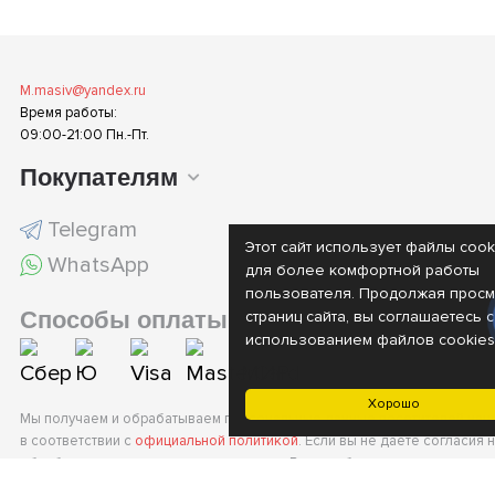
M.masiv@yandex.ru
Время работы:
09:00-21:00 Пн.-Пт.
Покупателям
Telegram
Этот сайт использует файлы cook
WhatsApp
для более комфортной работы
пользователя. Продолжая просм
Способы оплаты
страниц сайта, вы соглашаетесь с
использованием файлов cookies
Хорошо
Мы получаем и обрабатываем персональные данные посетителей наш
в соответствии с
официальной политикой
. Если вы не даете согласия 
обработку своих персональных данных, Вам необходимо покинуть наш 