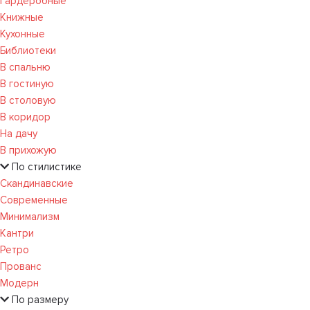
Гардеробные
Книжные
Кухонные
Библиотеки
В спальню
В гостиную
В столовую
В коридор
На дачу
В прихожую
По стилистике
Скандинавские
Современные
Минимализм
Кантри
Ретро
Прованс
Модерн
По размеру