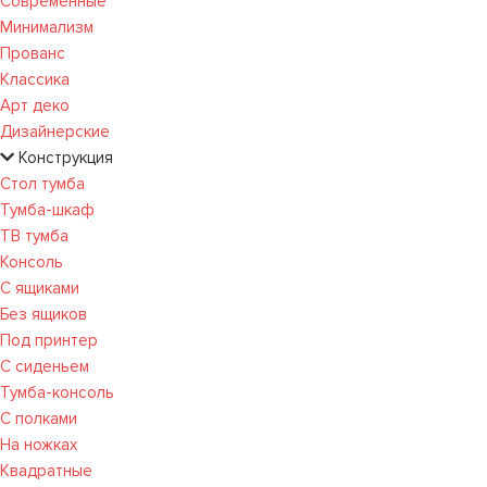
Современные
Минимализм
Прованс
Классика
Арт деко
Дизайнерские
Конструкция
Стол тумба
Тумба-шкаф
ТВ тумба
Консоль
С ящиками
Без ящиков
Под принтер
С сиденьем
Тумба-консоль
С полками
На ножках
Квадратные