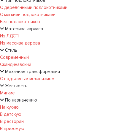
Тип подлокотников
С деревянными подлокотниками
С мягкими подлокотниками
Без подлокотников
Материал каркаса
Из ЛДСП
Из массива дерева
Стиль
Современный
Скандинавский
Механизм трансформации
С подъемным механизмом
Жесткость
Мягкие
По назначению
На кухню
В детскую
В ресторан
В прихожую