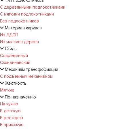
Тип подлокотников
С деревянными подлокотниками
С мягкими подлокотниками
Без подлокотников
Материал каркаса
Из ЛДСП
Из массива дерева
Стиль
Современный
Скандинавский
Механизм трансформации
С подъемным механизмом
Жесткость
Мягкие
По назначению
На кухню
В детскую
В ресторан
В прихожую