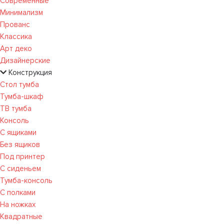
Современные
Минимализм
Прованс
Классика
Арт деко
Дизайнерские
Конструкция
Стол тумба
Тумба-шкаф
ТВ тумба
Консоль
С ящиками
Без ящиков
Под принтер
С сиденьем
Тумба-консоль
С полками
На ножках
Квадратные