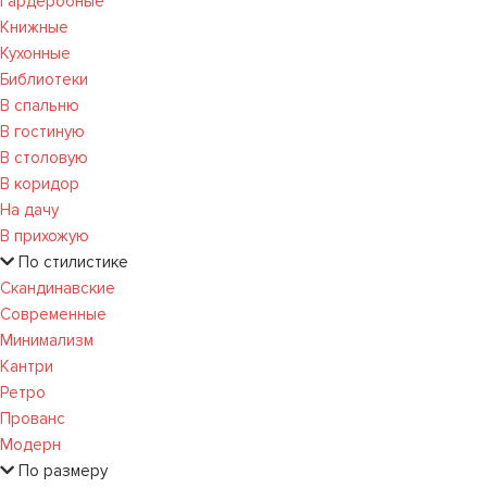
Гардеробные
Книжные
Кухонные
Библиотеки
В спальню
В гостиную
В столовую
В коридор
На дачу
В прихожую
По стилистике
Скандинавские
Современные
Минимализм
Кантри
Ретро
Прованс
Модерн
По размеру