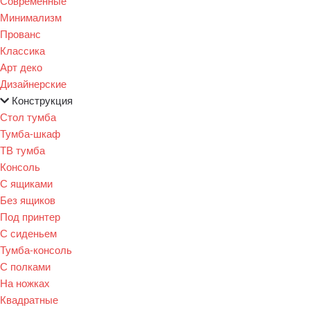
Современные
Минимализм
Прованс
Классика
Арт деко
Дизайнерские
Конструкция
Стол тумба
Тумба-шкаф
ТВ тумба
Консоль
С ящиками
Без ящиков
Под принтер
С сиденьем
Тумба-консоль
С полками
На ножках
Квадратные