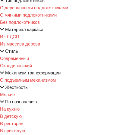
Тип подлокотников
С деревянными подлокотниками
С мягкими подлокотниками
Без подлокотников
Материал каркаса
Из ЛДСП
Из массива дерева
Стиль
Современный
Скандинавский
Механизм трансформации
С подъемным механизмом
Жесткость
Мягкие
По назначению
На кухню
В детскую
В ресторан
В прихожую