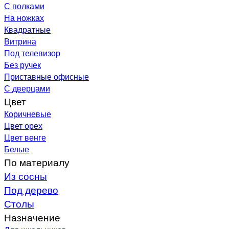
С полками
На ножках
Квадратные
Витрина
Под телевизор
Без ручек
Приставные офисные
С дверцами
Цвет
Коричневые
Цвет орех
Цвет венге
Белые
По материалу
Из сосны
Под дерево
Столы
Назначение