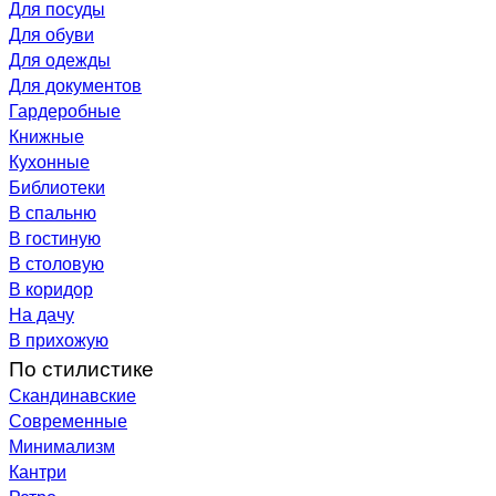
Для посуды
Для обуви
Для одежды
Для документов
Гардеробные
Книжные
Кухонные
Библиотеки
В спальню
В гостиную
В столовую
В коридор
На дачу
В прихожую
По стилистике
Скандинавские
Современные
Минимализм
Кантри