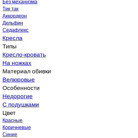
Без механизма
Тик так
Аккордеон
Дельфин
Седафлекс
Кресла
Типы
Кресло-кровать
На ножках
Материал обивки
Велюровые
Особенности
Недорогие
С подушками
Цвет
Красные
Коричневые
Синие