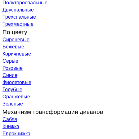
Полутороспальные
Двуспальные
Трехспальные
Трехместные
По цвету
Сиреневые
Бежевые
Коричневые
Серые
Розовые
Синие
Фиолетовые
Голубые
Оранжевые
Зеленые
Механизм трансформации диванов
Сабля
Книжка
Еврокнижка