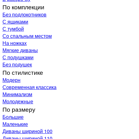
По комплекции
Без подлокотников
С ящиками
С тумбой
Со спальным местом
На ножках
Мягкие диваны
С подушками
Без подушек
По стилистике
Модерн
Современная классика
Минимализм
Молодежные
По размеру
Большие
Маленькие
Диваны шириной 100
Диваны шириной 110