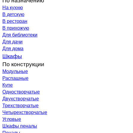
На кухню
В детскую
В ресторан
В прихожую
Для библиотеки
Для дачи
Для дома
Шкафы
По конструкции
Модульные
Распашные
Купе
Одностворчатые
Двухстворчатые
Трехстворчатые
Четырехстворчатые
Угловые
Шкафы пеналы
Пеналы