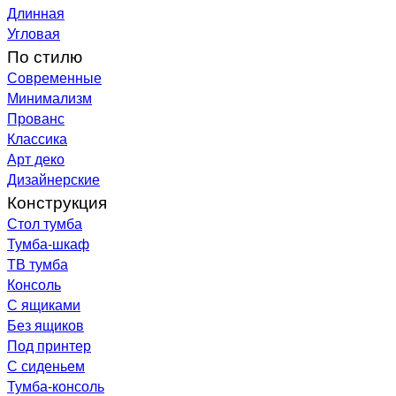
Длинная
Угловая
По стилю
Современные
Минимализм
Прованс
Классика
Арт деко
Дизайнерские
Конструкция
Стол тумба
Тумба-шкаф
ТВ тумба
Консоль
С ящиками
Без ящиков
Под принтер
С сиденьем
Тумба-консоль