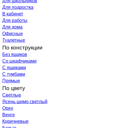
Для школьников
Для подростка
В кабинет
Для работы
Для дома
Офисные
Туалетные
По конструкции
Без ящиков
Со шкафчиками
С ящиками
С тумбами
Прямые
По цвету
Светлые
Ясень шимо светлый
Орех
Венге
Коричневые
Белые