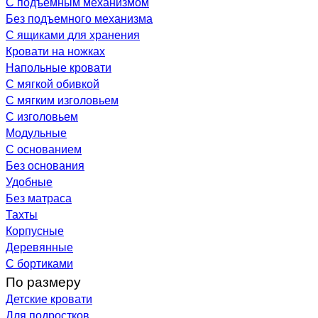
С подъемным механизмом
Без подъемного механизма
С ящиками для хранения
Кровати на ножках
Напольные кровати
С мягкой обивкой
С мягким изголовьем
С изголовьем
Модульные
С основанием
Без основания
Удобные
Без матраса
Тахты
Корпусные
Деревянные
С бортиками
По размеру
Детские кровати
Для подростков