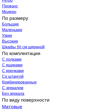
Ретро
Прованс
Модерн
По размеру
Большие
Маленькие
Узкие
Высокие
Шкафы 50 см шириной
По комплектации
С полками
С ящиками
С крючками
Со штангой
Комбинированные
С зеркалом
Без зеркала
По виду поверхности
Матовые