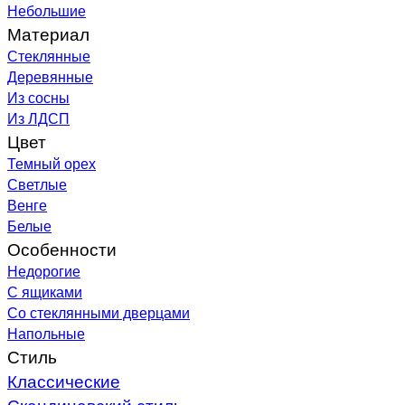
Небольшие
Материал
Стеклянные
Деревянные
Из сосны
Из ЛДСП
Цвет
Темный орех
Светлые
Венге
Белые
Особенности
Недорогие
С ящиками
Со стеклянными дверцами
Напольные
Стиль
Классические
Скандинавский стиль