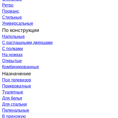
Ретро
Прованс
Стильные
Универсальные
По конструкции
Напольные
С распашными дверцами
С полками
На ножках
Открытые
Комбинированные
Назначение
Под телевизор
Прикроватные
Туалетные
Для белья
Для спальни
Пеленальные
В прихожую