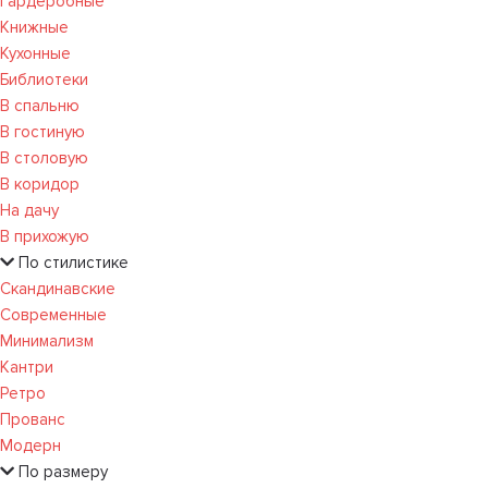
Гардеробные
Книжные
Кухонные
Библиотеки
В спальню
В гостиную
В столовую
В коридор
На дачу
В прихожую
По стилистике
Скандинавские
Современные
Минимализм
Кантри
Ретро
Прованс
Модерн
По размеру