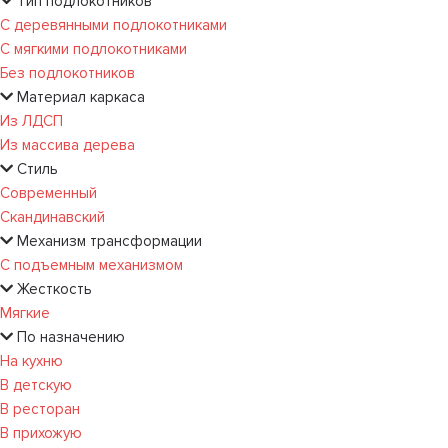
Тип подлокотников
С деревянными подлокотниками
С мягкими подлокотниками
Без подлокотников
Материал каркаса
Из ЛДСП
Из массива дерева
Стиль
Современный
Скандинавский
Механизм трансформации
С подъемным механизмом
Жесткость
Мягкие
По назначению
На кухню
В детскую
В ресторан
В прихожую