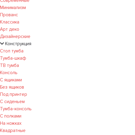
Современные
Минимализм
Прованс
Классика
Арт деко
Дизайнерские
Конструкция
Стол тумба
Тумба-шкаф
ТВ тумба
Консоль
С ящиками
Без ящиков
Под принтер
С сиденьем
Тумба-консоль
С полками
На ножках
Квадратные