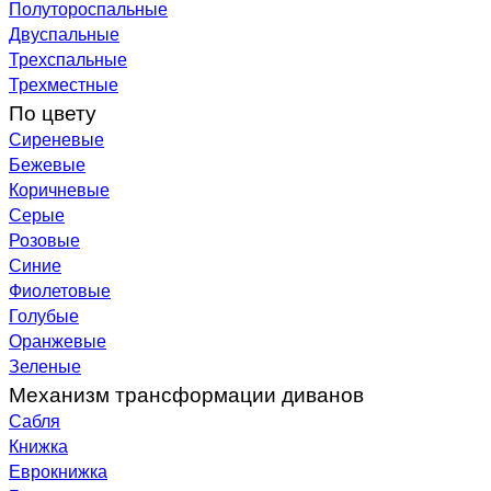
Полутороспальные
Двуспальные
Трехспальные
Трехместные
По цвету
Сиреневые
Бежевые
Коричневые
Серые
Розовые
Синие
Фиолетовые
Голубые
Оранжевые
Зеленые
Механизм трансформации диванов
Сабля
Книжка
Еврокнижка