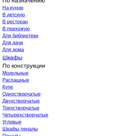
На кухню
В детскую
В ресторан
В прихожую
Для библиотеки
Для дачи
Для дома
Шкафы
По конструкции
Модульные
Распашные
Купе
Одностворчатые
Двухстворчатые
Трехстворчатые
Четырехстворчатые
Угловые
Шкафы пеналы
Пеналы