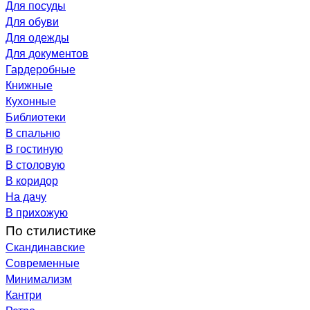
Для посуды
Для обуви
Для одежды
Для документов
Гардеробные
Книжные
Кухонные
Библиотеки
В спальню
В гостиную
В столовую
В коридор
На дачу
В прихожую
По стилистике
Скандинавские
Современные
Минимализм
Кантри