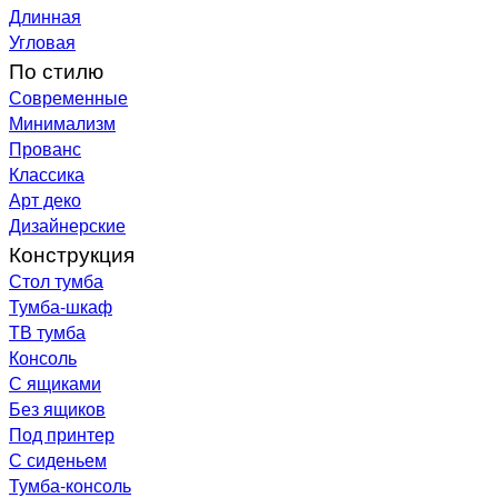
Длинная
Угловая
По стилю
Современные
Минимализм
Прованс
Классика
Арт деко
Дизайнерские
Конструкция
Стол тумба
Тумба-шкаф
ТВ тумба
Консоль
С ящиками
Без ящиков
Под принтер
С сиденьем
Тумба-консоль