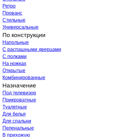
Ретро
Прованс
Стильные
Универсальные
По конструкции
Напольные
С распашными дверцами
С полками
На ножках
Открытые
Комбинированные
Назначение
Под телевизор
Прикроватные
Туалетные
Для белья
Для спальни
Пеленальные
В прихожую