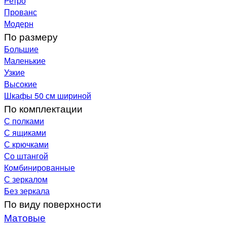
Ретро
Прованс
Модерн
По размеру
Большие
Маленькие
Узкие
Высокие
Шкафы 50 см шириной
По комплектации
С полками
С ящиками
С крючками
Со штангой
Комбинированные
С зеркалом
Без зеркала
По виду поверхности
Матовые