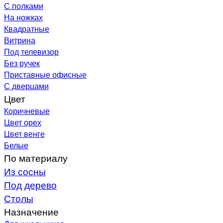
С полками
На ножках
Квадратные
Витрина
Под телевизор
Без ручек
Приставные офисные
С дверцами
Цвет
Коричневые
Цвет орех
Цвет венге
Белые
По материалу
Из сосны
Под дерево
Столы
Назначение