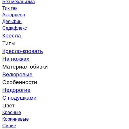
Без механизма
Тик так
Аккордеон
Дельфин
Седафлекс
Кресла
Типы
Кресло-кровать
На ножках
Материал обивки
Велюровые
Особенности
Недорогие
С подушками
Цвет
Красные
Коричневые
Синие