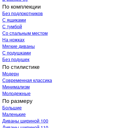
По комплекции
Без подлокотников
С ящиками
С тумбой
Со спальным местом
На ножках
Мягкие диваны
С подушками
Без подушек
По стилистике
Модерн
Современная классика
Минимализм
Молодежные
По размеру
Большие
Маленькие
Диваны шириной 100
Диваны шириной 110