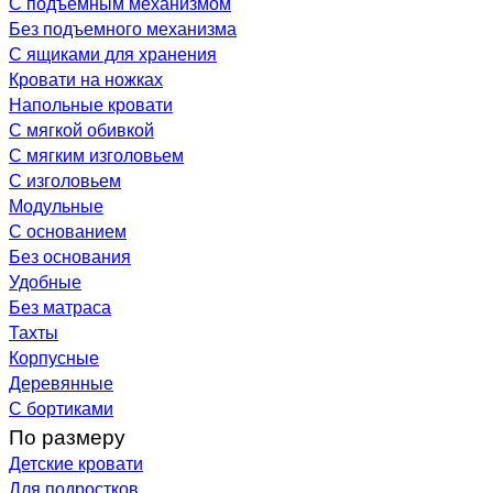
С подъемным механизмом
Без подъемного механизма
С ящиками для хранения
Кровати на ножках
Напольные кровати
С мягкой обивкой
С мягким изголовьем
С изголовьем
Модульные
С основанием
Без основания
Удобные
Без матраса
Тахты
Корпусные
Деревянные
С бортиками
По размеру
Детские кровати
Для подростков