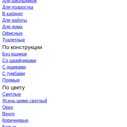
Для школьников
Для подростка
В кабинет
Для работы
Для дома
Офисные
Туалетные
По конструкции
Без ящиков
Со шкафчиками
С ящиками
С тумбами
Прямые
По цвету
Светлые
Ясень шимо светлый
Орех
Венге
Коричневые
Белые