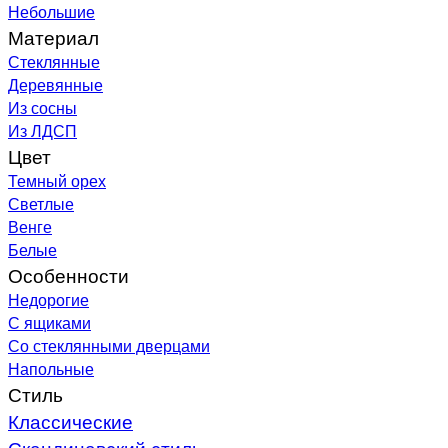
Небольшие
Материал
Стеклянные
Деревянные
Из сосны
Из ЛДСП
Цвет
Темный орех
Светлые
Венге
Белые
Особенности
Недорогие
С ящиками
Со стеклянными дверцами
Напольные
Стиль
Классические
Скандинавский стиль