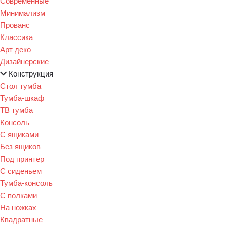
Современные
Минимализм
Прованс
Классика
Арт деко
Дизайнерские
Конструкция
Стол тумба
Тумба-шкаф
ТВ тумба
Консоль
С ящиками
Без ящиков
Под принтер
С сиденьем
Тумба-консоль
С полками
На ножках
Квадратные