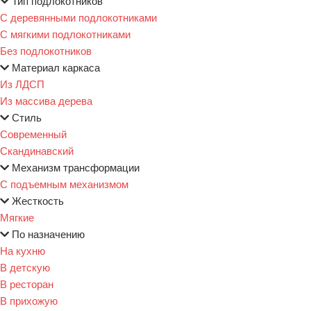
Тип подлокотников
С деревянными подлокотниками
С мягкими подлокотниками
Без подлокотников
Материал каркаса
Из ЛДСП
Из массива дерева
Стиль
Современный
Скандинавский
Механизм трансформации
С подъемным механизмом
Жесткость
Мягкие
По назначению
На кухню
В детскую
В ресторан
В прихожую