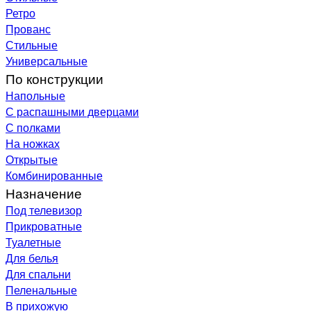
Ретро
Прованс
Стильные
Универсальные
По конструкции
Напольные
С распашными дверцами
С полками
На ножках
Открытые
Комбинированные
Назначение
Под телевизор
Прикроватные
Туалетные
Для белья
Для спальни
Пеленальные
В прихожую