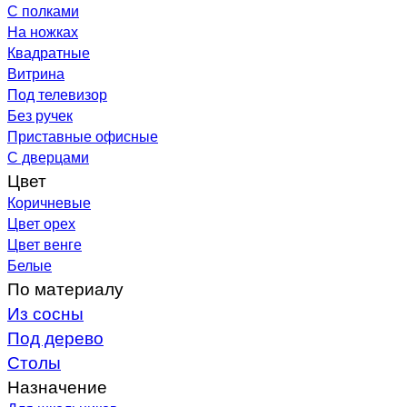
С полками
На ножках
Квадратные
Витрина
Под телевизор
Без ручек
Приставные офисные
С дверцами
Цвет
Коричневые
Цвет орех
Цвет венге
Белые
По материалу
Из сосны
Под дерево
Столы
Назначение