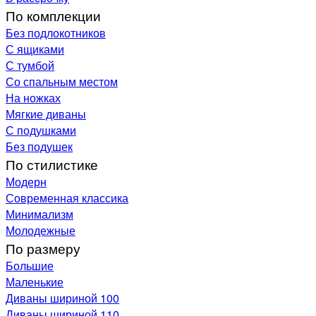
По комплекции
Без подлокотников
С ящиками
С тумбой
Со спальным местом
На ножках
Мягкие диваны
С подушками
Без подушек
По стилистике
Модерн
Современная классика
Минимализм
Молодежные
По размеру
Большие
Маленькие
Диваны шириной 100
Диваны шириной 110