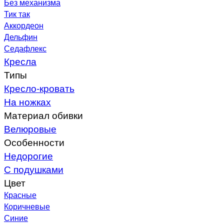
Без механизма
Тик так
Аккордеон
Дельфин
Седафлекс
Кресла
Типы
Кресло-кровать
На ножках
Материал обивки
Велюровые
Особенности
Недорогие
С подушками
Цвет
Красные
Коричневые
Синие