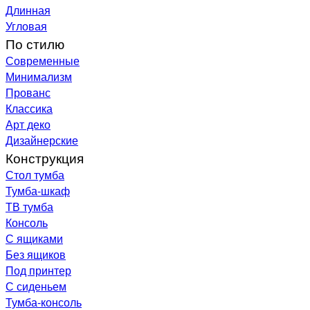
Длинная
Угловая
По стилю
Современные
Минимализм
Прованс
Классика
Арт деко
Дизайнерские
Конструкция
Стол тумба
Тумба-шкаф
ТВ тумба
Консоль
С ящиками
Без ящиков
Под принтер
С сиденьем
Тумба-консоль