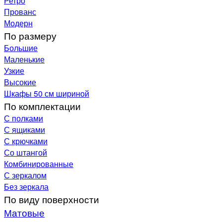
Ретро
Прованс
Модерн
По размеру
Большие
Маленькие
Узкие
Высокие
Шкафы 50 см шириной
По комплектации
С полками
С ящиками
С крючками
Со штангой
Комбинированные
С зеркалом
Без зеркала
По виду поверхности
Матовые