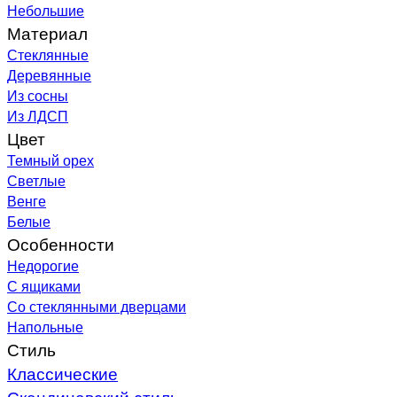
Небольшие
Материал
Стеклянные
Деревянные
Из сосны
Из ЛДСП
Цвет
Темный орех
Светлые
Венге
Белые
Особенности
Недорогие
С ящиками
Со стеклянными дверцами
Напольные
Стиль
Классические
Скандинавский стиль