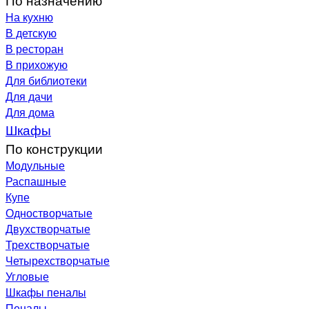
На кухню
В детскую
В ресторан
В прихожую
Для библиотеки
Для дачи
Для дома
Шкафы
По конструкции
Модульные
Распашные
Купе
Одностворчатые
Двухстворчатые
Трехстворчатые
Четырехстворчатые
Угловые
Шкафы пеналы
Пеналы