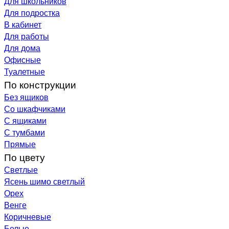
Для школьников
Для подростка
В кабинет
Для работы
Для дома
Офисные
Туалетные
По конструкции
Без ящиков
Со шкафчиками
С ящиками
С тумбами
Прямые
По цвету
Светлые
Ясень шимо светлый
Орех
Венге
Коричневые
Белые