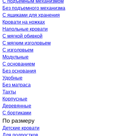
С подъемным механизмом
Без подъемного механизма
С ящиками для хранения
Кровати на ножках
Напольные кровати
С мягкой обивкой
С мягким изголовьем
С изголовьем
Модульные
С основанием
Без основания
Удобные
Без матраса
Тахты
Корпусные
Деревянные
С бортиками
По размеру
Детские кровати
Для подростков