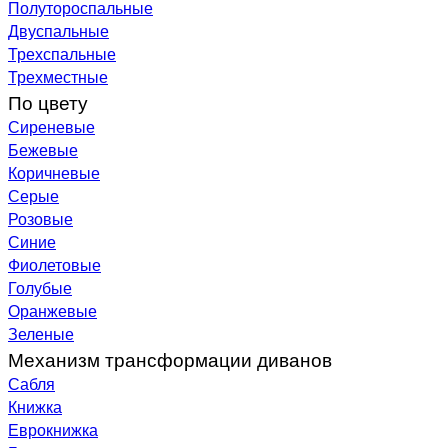
Полутороспальные
Двуспальные
Трехспальные
Трехместные
По цвету
Сиреневые
Бежевые
Коричневые
Серые
Розовые
Синие
Фиолетовые
Голубые
Оранжевые
Зеленые
Механизм трансформации диванов
Сабля
Книжка
Еврокнижка