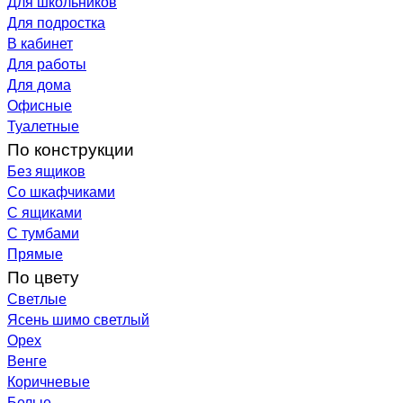
Для школьников
Для подростка
В кабинет
Для работы
Для дома
Офисные
Туалетные
По конструкции
Без ящиков
Со шкафчиками
С ящиками
С тумбами
Прямые
По цвету
Светлые
Ясень шимо светлый
Орех
Венге
Коричневые
Белые