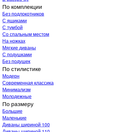
По комплекции
Без подлокотников
С ящиками
С тумбой
Со спальным местом
На ножках
Мягкие диваны
С подушками
Без подушек
По стилистике
Модерн
Современная классика
Минимализм
Молодежные
По размеру
Большие
Маленькие
Диваны шириной 100
Диваны шириной 110