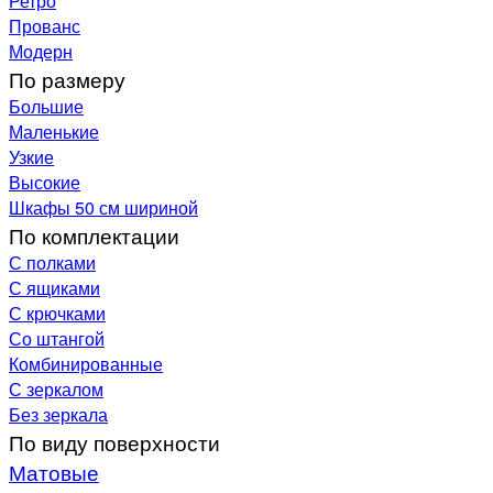
Ретро
Прованс
Модерн
По размеру
Большие
Маленькие
Узкие
Высокие
Шкафы 50 см шириной
По комплектации
С полками
С ящиками
С крючками
Со штангой
Комбинированные
С зеркалом
Без зеркала
По виду поверхности
Матовые