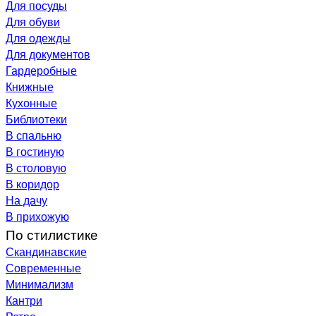
Для посуды
Для обуви
Для одежды
Для документов
Гардеробные
Книжные
Кухонные
Библиотеки
В спальню
В гостиную
В столовую
В коридор
На дачу
В прихожую
По стилистике
Скандинавские
Современные
Минимализм
Кантри