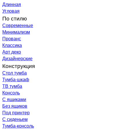
Длинная
Угловая
По стилю
Современные
Минимализм
Прованс
Классика
Арт деко
Дизайнерские
Конструкция
Стол тумба
Тумба-шкаф
ТВ тумба
Консоль
С ящиками
Без ящиков
Под принтер
С сиденьем
Тумба-консоль