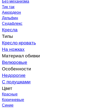
Без механизма
Тик так
Аккордеон
Дельфин
Седафлекс
Кресла
Типы
Кресло-кровать
На ножках
Материал обивки
Велюровые
Особенности
Недорогие
С подушками
Цвет
Красные
Коричневые
Синие