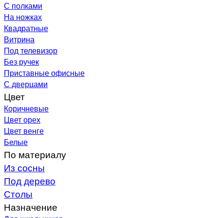
С полками
На ножках
Квадратные
Витрина
Под телевизор
Без ручек
Приставные офисные
С дверцами
Цвет
Коричневые
Цвет орех
Цвет венге
Белые
По материалу
Из сосны
Под дерево
Столы
Назначение