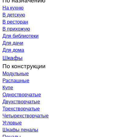
На кухню
В детскую
В ресторан
В прихожую
Для библиотеки
Для дачи
Для дома
Шкафы
По конструкции
Модульные
Распашные
Купе
Одностворчатые
Двухстворчатые
Трехстворчатые
Четырехстворчатые
Угловые
Шкафы пеналы
Пеналы