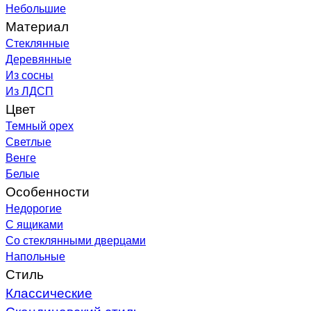
Небольшие
Материал
Стеклянные
Деревянные
Из сосны
Из ЛДСП
Цвет
Темный орех
Светлые
Венге
Белые
Особенности
Недорогие
С ящиками
Со стеклянными дверцами
Напольные
Стиль
Классические
Скандинавский стиль