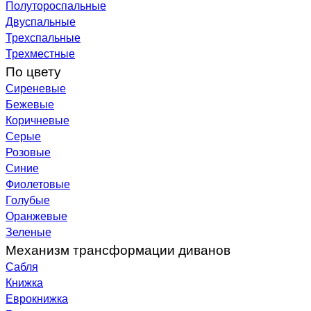
Полутороспальные
Двуспальные
Трехспальные
Трехместные
По цвету
Сиреневые
Бежевые
Коричневые
Серые
Розовые
Синие
Фиолетовые
Голубые
Оранжевые
Зеленые
Механизм трансформации диванов
Сабля
Книжка
Еврокнижка