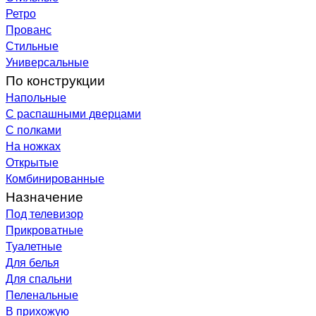
Ретро
Прованс
Стильные
Универсальные
По конструкции
Напольные
С распашными дверцами
С полками
На ножках
Открытые
Комбинированные
Назначение
Под телевизор
Прикроватные
Туалетные
Для белья
Для спальни
Пеленальные
В прихожую