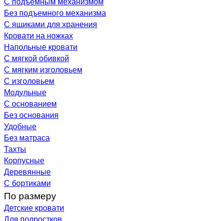
С подъемным механизмом
Без подъемного механизма
С ящиками для хранения
Кровати на ножках
Напольные кровати
С мягкой обивкой
С мягким изголовьем
С изголовьем
Модульные
С основанием
Без основания
Удобные
Без матраса
Тахты
Корпусные
Деревянные
С бортиками
По размеру
Детские кровати
Для подростков