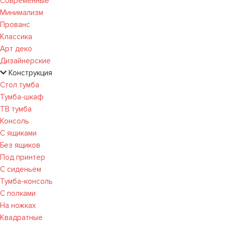
Современные
Минимализм
Прованс
Классика
Арт деко
Дизайнерские
Конструкция
Стол тумба
Тумба-шкаф
ТВ тумба
Консоль
С ящиками
Без ящиков
Под принтер
С сиденьем
Тумба-консоль
С полками
На ножках
Квадратные