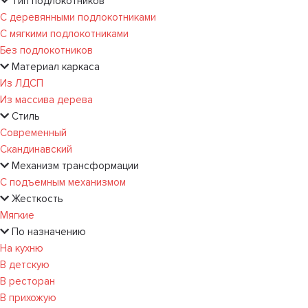
Тип подлокотников
С деревянными подлокотниками
С мягкими подлокотниками
Без подлокотников
Материал каркаса
Из ЛДСП
Из массива дерева
Стиль
Современный
Скандинавский
Механизм трансформации
С подъемным механизмом
Жесткость
Мягкие
По назначению
На кухню
В детскую
В ресторан
В прихожую