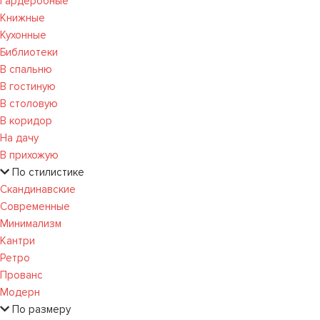
Гардеробные
Книжные
Кухонные
Библиотеки
В спальню
В гостиную
В столовую
В коридор
На дачу
В прихожую
По стилистике
Скандинавские
Современные
Минимализм
Кантри
Ретро
Прованс
Модерн
По размеру