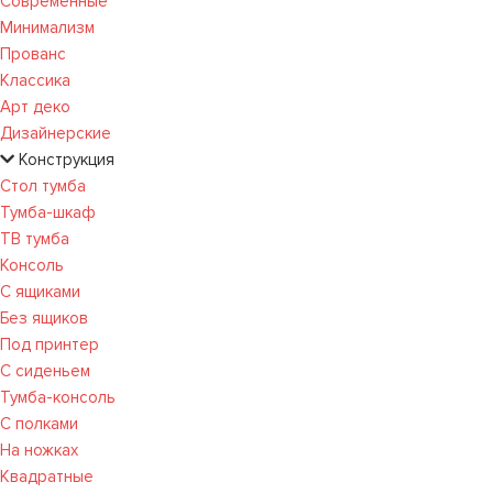
Современные
Минимализм
Прованс
Классика
Арт деко
Дизайнерские
Конструкция
Стол тумба
Тумба-шкаф
ТВ тумба
Консоль
С ящиками
Без ящиков
Под принтер
С сиденьем
Тумба-консоль
С полками
На ножках
Квадратные