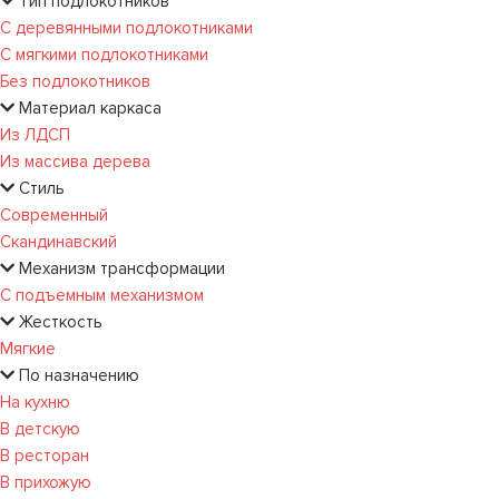
Тип подлокотников
С деревянными подлокотниками
С мягкими подлокотниками
Без подлокотников
Материал каркаса
Из ЛДСП
Из массива дерева
Стиль
Современный
Скандинавский
Механизм трансформации
С подъемным механизмом
Жесткость
Мягкие
По назначению
На кухню
В детскую
В ресторан
В прихожую