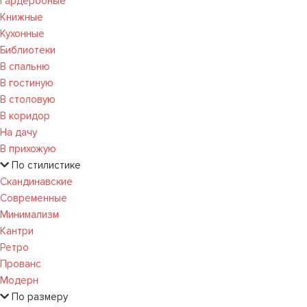
Гардеробные
Книжные
Кухонные
Библиотеки
В спальню
В гостиную
В столовую
В коридор
На дачу
В прихожую
По стилистике
Скандинавские
Современные
Минимализм
Кантри
Ретро
Прованс
Модерн
По размеру