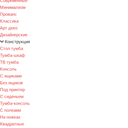
Современные
Минимализм
Прованс
Классика
Арт деко
Дизайнерские
Конструкция
Стол тумба
Тумба-шкаф
ТВ тумба
Консоль
С ящиками
Без ящиков
Под принтер
С сиденьем
Тумба-консоль
С полками
На ножках
Квадратные