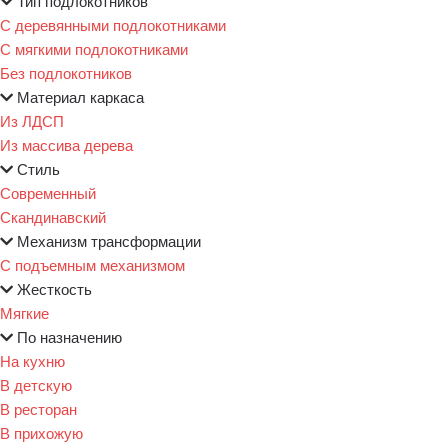
Тип подлокотников
С деревянными подлокотниками
С мягкими подлокотниками
Без подлокотников
Материал каркаса
Из ЛДСП
Из массива дерева
Стиль
Современный
Скандинавский
Механизм трансформации
С подъемным механизмом
Жесткость
Мягкие
По назначению
На кухню
В детскую
В ресторан
В прихожую