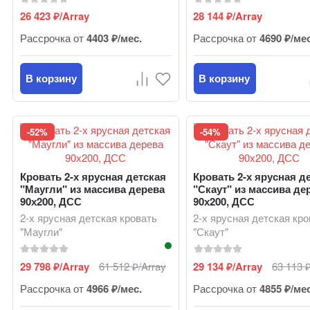
26 423
/Array
28 144
/Array
₽
₽
Рассрочка от
4403 ₽/мес.
Рассрочка от
4690 ₽/ме
В корзину
В корзину
-52%
-54%
Кровать 2-х ярусная детская
Кровать 2-х ярусная д
"Маугли" из массива дерева
"Скаут" из массива де
90х200, ДСС
90х200, ДСС
2-х ярусная детская кровать
2-х ярусная детская кр
"Маугли"
"Скаут"
29 798
/Array
61 512
/Array
29 134
/Array
63 113
₽
₽
₽
Рассрочка от
4966 ₽/мес.
Рассрочка от
4855 ₽/ме