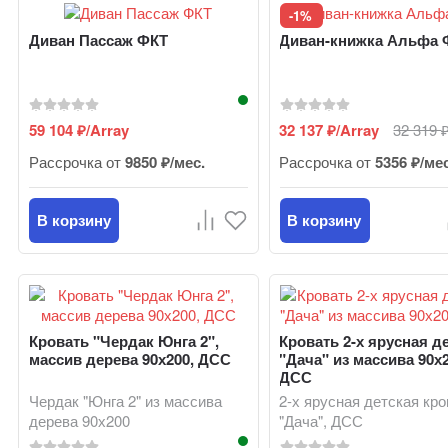
-1%
Диван Пассаж ФКТ
Диван-книжка Альфа 
59 104
/Array
32 137
/Array
32 319
₽
₽
Рассрочка от
9850 ₽/мес.
Рассрочка от
5356 ₽/ме
В корзину
В корзину
Кровать "Чердак Юнга 2",
Кровать 2-х ярусная д
массив дерева 90х200, ДСС
"Дача" из массива 90х2
ДСС
Чердак "Юнга 2" из массива
2-х ярусная детская кр
дерева 90х200
"Дача", ДСС