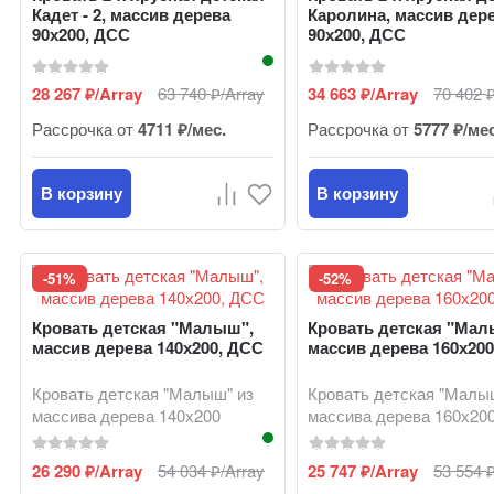
Кадет - 2, массив дерева
Каролина, массив дер
90х200, ДСС
90х200, ДСС
28 267
/Array
63 740
/Array
34 663
/Array
70 402
₽
₽
₽
Рассрочка от
4711 ₽/мес.
Рассрочка от
5777 ₽/ме
В корзину
В корзину
-51%
-52%
Кровать детская "Малыш",
Кровать детская "Мал
массив дерева 140х200, ДСС
массив дерева 160х20
Кровать детская "Малыш" из
Кровать детская "Малы
массива дерева 140х200
массива дерева 160х20
26 290
/Array
54 034
/Array
25 747
/Array
53 554
₽
₽
₽